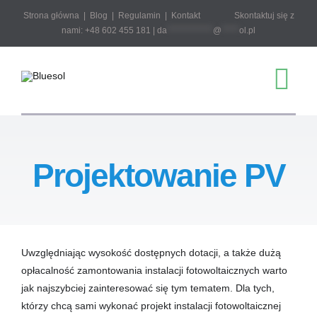
Przejdź
Strona główna
|
Blog
|
Regulamin
|
Kontakt
Skontaktuj się z
do
nami: +48 602 455 181 |
da
*************
@
*****
ol.pl
zawartości
Tog
Nav
Start
Projektowanie PV
Sklep
Projektowanie 
Uwzględniając wysokość dostępnych dotacji, a także dużą
opłacalność zamontowania instalacji fotowoltaicznych warto
Pobierz
jak najszybciej zainteresować się tym tematem. Dla tych,
którzy chcą sami wykonać projekt instalacji fotowoltaicznej