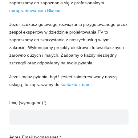
Szkolenia
zapraszamy do zapoznania się z profesjonalnym
oprogramowaniem Bluesol
.
O firmie
Jeżeli szukasz gotowego rozwiązania przygotowanego przez
zespół ekspertów w dziedzinie projektowania PV to
zapraszamy do skorzystania z naszych usług w tym
Kontakt
zakresie. Wykonujemy projekty elektrowni fotowoltaicznych
zarówno dużych i małych. Zadbamy o każdy niezbędny
szczegół oraz odpowiemy na twoje pytania.
Jeżeli masz pytania, bądź jesteś zainteresowany naszą
usługą, to zapraszamy do
kontaktu z nami
.
Imię (wymagane)
*
Adres Email (wymagane)
*